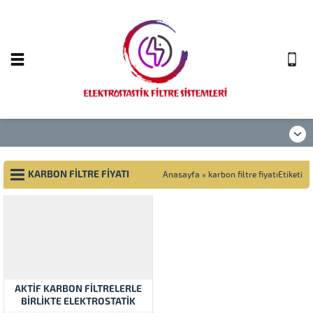
KARBON FILTRE FIYATI
Anasayfa
»
karbon filtre fiyatıEtiketi
AKTIF KARBON FILTRELERLE
BIRLIKTE ELEKTROSTATIK