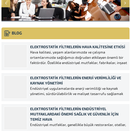
BLOG
ELEKTROSTATIK FILTRELERIN HAVA KALITESINE ETKISI
Hava kalitesi, yaşam alanlarımızda ve çalışma
ortamlarımızda sağlığımızı doğrudan etkileyen önemli bir
faktördür. Özellikle endüstriyel mutfaklar, fabrikalar, inşaat
alanları gibi yoğun kirletici maddelerin bulunduğu yerlerde
hava kalitesinin iyileştirilmesi gereklidir. Elektrostatik
ELEKTROSTATIK FILTRELERIN ENERJI VERIMLILIĞI VE
filtreler, bu ortamların hava kalitesini artırmada oldukça
KAYNAK YÖNETIMI
etkili bir çözümdür....
Endüstriyel uygulamalarda enerji verimliliği ve kaynak
yönetimi, sürdürülebilirlik ve maliyet tasarrufu sağlamak
için kritik faktörlerdir. Elektrostatik filtreler, özellikle bu iki
alanda önemli katkılar sunan teknolojilerdir. Bu yazıda,
ELEKTROSTATIK FILTRELERIN ENDÜSTRIYEL
elektrostatik filtrelerin enerji verimliliği üzerindeki etkilerini
MUTFAKLARDAKI ÖNEMI SAĞLIK VE GÜVENLIK İÇIN
ve kaynak yönetimi açısından nasıl bir fark...
TEMIZ HAVA
Endüstriyel mutfaklar, genellikle büyük restoranlar, oteller,
fabrikalar ve hastaneler gibi yüksek hacimli mutfaklardır.